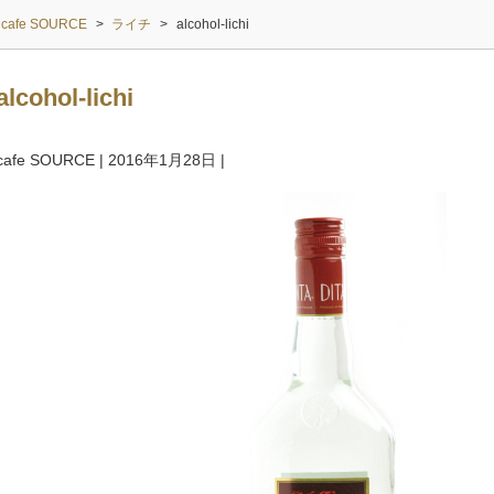
cafe SOURCE
>
ライチ
>
alcohol-lichi
alcohol-lichi
cafe SOURCE
|
2016年1月28日
|