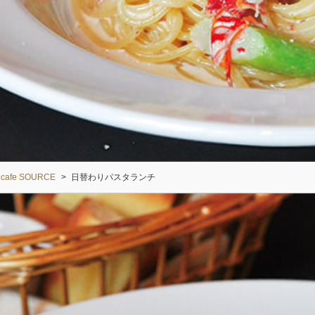
cafe SOURCE
>
日替わりパスタランチ