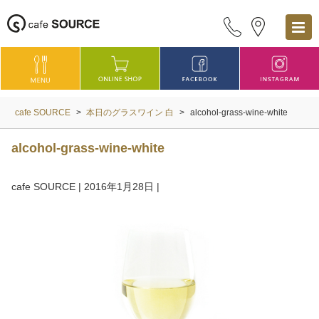
cafe SOURCE
>
本日のグラスワイン 白
>
alcohol-grass-wine-white
alcohol-grass-wine-white
cafe SOURCE
|
2016年1月28日
|