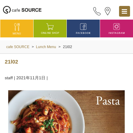
cafe SOURCE
>
Lunch Menu
>
21l02
21l02
staff
|
2021年11月1日
|