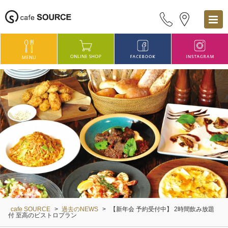
cafe SOURCE
>
過去のNEWS
>
【新年会 予約受付中】 2時間飲み放題
付 至高のビストロプラン