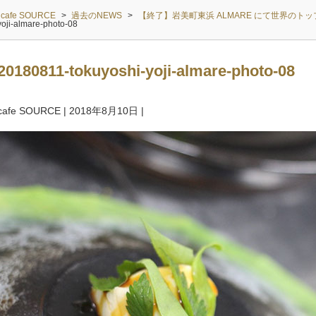
cafe SOURCE
>
過去のNEWS
>
【終了】岩美町東浜 ALMARE にて世界の
yoji-almare-photo-08
20180811-tokuyoshi-yoji-almare-photo-08
cafe SOURCE
|
2018年8月10日
|