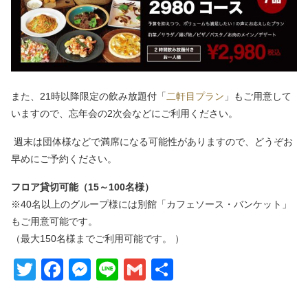
また、21時以降限定の飲み放題付「
二軒目プラン
」もご用意して
いますので、忘年会の2次会などにご利用ください。
週末は団体様などで満席になる可能性がありますので、どうぞお
早めにご予約ください。
フロア貸切可能（15～100名様）
※40名以上のグループ様には別館「カフェソース・バンケット」
もご用意可能です。
（最大150名様までご利用可能です。 ）
Twitter
Facebook
Messenger
Line
Gmail
共
有