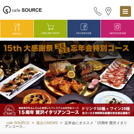
cafe SOURCE
>
過去のNEWS
>
忘年会にオススメ「15周年 贅沢イタリ
アンコース」