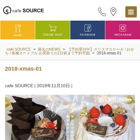
cafe SOURCE
>
過去のNEWS
>
【予約受付中】クリスマスケーキ / おせ
ち / 各種オードブル お受取りの2日前まで予約可能
>
2018-xmas-01
2018-xmas-01
cafe SOURCE
|
2018年11月10日
|