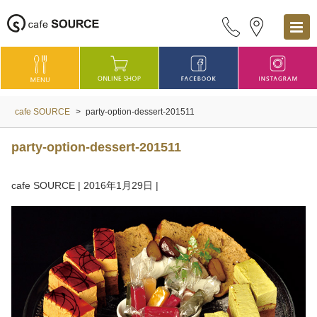
cafe SOURCE
>
party-option-dessert-201511
party-option-dessert-201511
cafe SOURCE
|
2016年1月29日
|